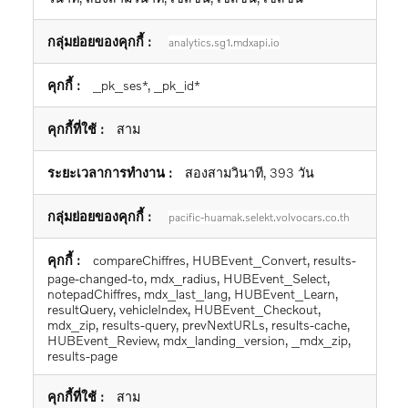
analytics.sg1.mdxapi.io
_pk_ses*, _pk_id*
สาม
สองสามวินาที, 393 วัน
pacific-huamak.selekt.volvocars.co.th
compareChiffres, HUBEvent_Convert, results-
page-changed-to, mdx_radius, HUBEvent_Select,
notepadChiffres, mdx_last_lang, HUBEvent_Learn,
resultQuery, vehicleIndex, HUBEvent_Checkout,
mdx_zip, results-query, prevNextURLs, results-cache,
HUBEvent_Review, mdx_landing_version, _mdx_zip,
results-page
สาม