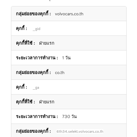
คุกกี้
volvocars.co.th
สถิติ
_gid
ฝ่ายแรก
1 วัน
co.th
_ga
ฝ่ายแรก
730 วัน
6th34.selekt.volvocars.co.th