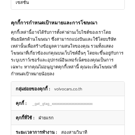
เซสชัน
คุกกี้การกำหนดเป้าหมายและการโฆษณา
คุกกี้เหล่านี้อาจได้รับการตั้งค่าผ่านเว็บไซต์ของเราโดย
พันธมิตรด้านโฆษณา ซึ่งสามารถแบ่งปันและใช้โดยบริษัท
เหล่านั้นเพื่อสร้างข้อมูลความสนใจของคุณ รวมทั้งแสดง
โฆษณาที่เกี่ยวข้องแก่คุณบนเว็บไซต์อื่นๆ โดยจะขึ้นอยู่กับการ
ระบุเบราว์เซอร์และอุปกรณ์อินเทอร์เน็ตของคุณเป็นการ
เฉพาะ หากคุณไม่อนุญาตคุกกี้เหล่านี้ คุณจะเห็นโฆษณาที่
กำหนดเป้าหมายน้อยลง
คุกกี้
volvocars.co.th
การ
กำหนด
_gat_gtag_xxxxxxxxxxxxxxxxxxxxxxxxxxx
เป้า
หมาย
ฝ่ายแรก
และ
การ
สองสามวินาที