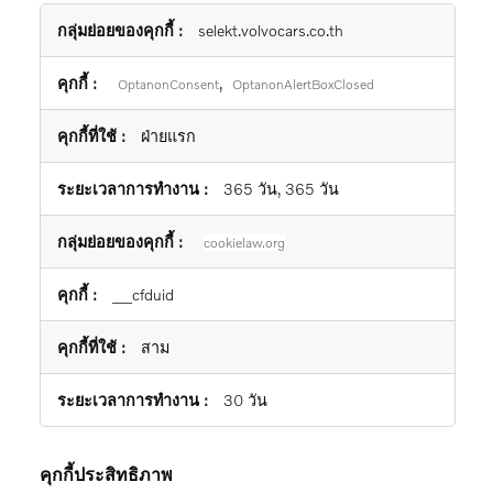
คุกกี้
selekt.volvocars.co.th
ที่
จำเป็น
,
OptanonConsent
OptanonAlertBoxClosed
อย่าง
ยิ่ง
ฝ่ายแรก
365 วัน, 365 วัน
cookielaw.org
__cfduid
สาม
30 วัน
คุกกี้ประสิทธิภาพ