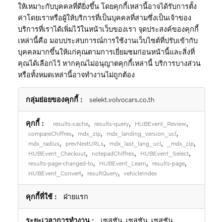
ให้เหมาะกับบุคคลที่ดียิ่งขึ้น โดยคุกกี้เหล่านี้อาจได้รับการตั้ง
ค่าโดยเราหรือผู้ให้บริการที่เป็นบุคคลที่สามซึ่งเป็นเจ้าของ
บริการที่เราได้เพิ่มไว้ในหน้าเว็บของเรา จุดประสงค์ของคุกกี้
เหล่านี้คือ มอบประสบการณ์การใช้งานเว็บไซต์ที่ปรับเข้ากับ
บุคคลมากขึ้นให้แก่คุณตามการเยี่ยมชมก่อนหน้านี้และสิ่งที่
คุณได้เลือกไว้ หากคุณไม่อนุญาตคุกกี้เหล่านี้ บริการบางส่วน
หรือทั้งหมดเหล่านี้อาจทำงานไม่ถูกต้อง
คุกกี้
selekt.volvocars.co.th
เพื่อ
การ
,
,
,
results-cache
results-query
HUBEvent_Review
ทำงาน
,
,
,
compareChiffres
mdx_zip
mdx_landing_version_ucl
,
,
,
,
mdx_radius
prevNextURLs
mdx_last_lang_ucl
_mdx_zip
,
,
,
HUBEvent_Checkout
notepadChiffres
HUBEvent_Select
,
,
,
results-page-changed-to
HUBEvent_Learn
results-page
,
,
HUBEvent_Convert
resultQuery
vehicleIndex
ฝ่ายแรก
เซสชัน, เซสชัน, เซสชัน,